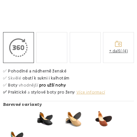
O nás
Hodnocení obchodu
Moje objednávka
Výměna a vrácení zboží
Kontakty
+ další (4)
✅
Pohodlné a nádherně ženské
✅ Skvělé
obutí k sukni i kalhotám
✅
Boty
vhodnější
pro užší nohy
✅ Praktické
a
stylové boty pro ženy
Více informací