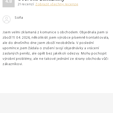
4.8
21
recenzí.
Zobrazit všechny recenze
Soňa
Jsem velmi zklamaná z komunice s obchodem. Objednala jsem si
zboží 11. 04. 2026, několikrát jsem výrobce písemně kontaktovala,
ale do dnešního dne jsem zboží neobdržela. V poslední
upomínce jsem žádala o zrušení svojí objednávky a vrácení
zaslaných peněz, ale opět bez jakékoli odezvy. Mohu pochopit
výrobní problémy, ale ne takové jednání ze strany obchodu vůči
zákazníkovi.