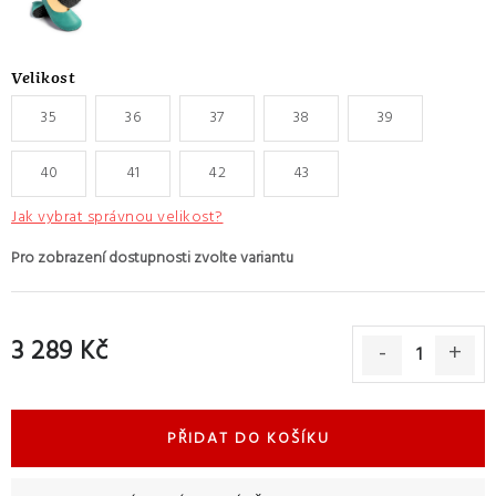
Velikost
35
36
37
38
39
40
41
42
43
Jak vybrat správnou velikost?
3 289 Kč
Měrná cena:
PŘIDAT DO KOŠÍKU