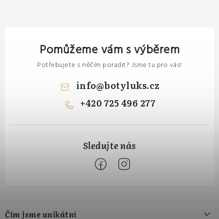
Pomůžeme vám s výběrem
Potřebujete s něčím poradit? Jsme tu pro vás!
info
@
botyluks.cz
+420 725 496 277
Z
á
Čím jsme unikátní