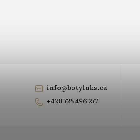
info
@
botyluks.cz
+420 725 496 277
!