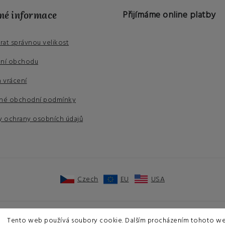
né informace
Přijímáme online platby
brat správnou velikost
ní obchodu
 vrácení
né obchodní podmínky
 ochrany osobních údajů
Czech
EU
USA
Tento web používá soubory cookie. Dalším procházením tohoto w