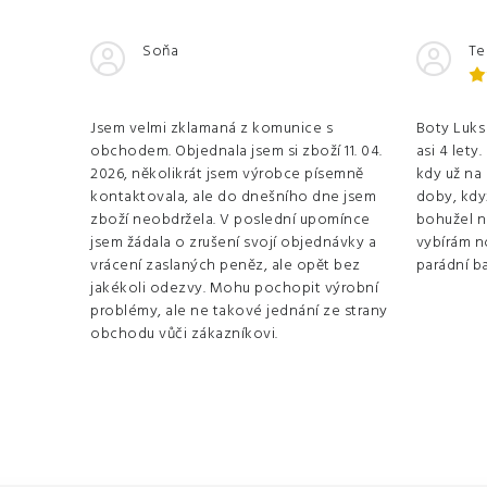
Soňa
Te
Jsem velmi zklamaná z komunice s
Boty Luks 
obchodem. Objednala jsem si zboží 11. 04.
asi 4 lety
2026, několikrát jsem výrobce písemně
kdy už na
kontaktovala, ale do dnešního dne jsem
doby, když
zboží neobdržela. V poslední upomínce
bohužel n
jsem žádala o zrušení svojí objednávky a
vybírám no
vrácení zaslaných peněz, ale opět bez
parádní ba
jakékoli odezvy. Mohu pochopit výrobní
problémy, ale ne takové jednání ze strany
obchodu vůči zákazníkovi.