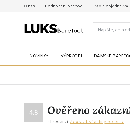
Přejít
O nás
Hodnocení obchodu
Moje objednávka
na
obsah
NOVINKY
VÝPRODEJ
DÁMSKÉ BAREFO
Ověřeno zákazn
4.8
21
recenzí.
Zobrazit všechny recenze