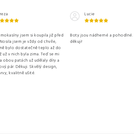
reza
Lucie
mokasíny jsem si koupila již před
Boty jsou nádherné a pohodlné
. Nosila jsem je vždy od chvíle,
děkuji!
 ně bylo dostatečně teplo až do
 už v nich byla zima. Teď se mi
a obou patách už udělaly díry a
vý pár. Děkuji. Skvělý design,
rvy, kvalitně ušité.