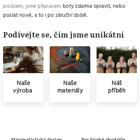
problém, jsme připraveni
boty zdarma opravit, nebo
poslat nové, a to i po záruční době.
Podívejte se, čím jsme unikátní
Naše
Naše
Náš
materiály
výroba
příběh
Minimalistický design
Pro široká chodidla