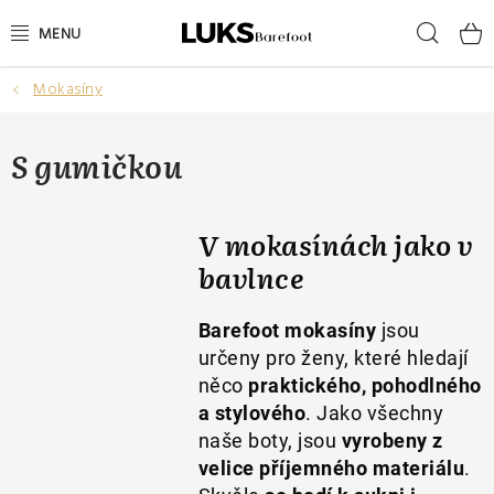
Přejít
Hleda
na
obsah
Mokasíny
NOVINKY
VÝPRODEJ
S gumičkou
DÁMSKÉ BAREFOOT BOTY
V mokasínách jako v
PÁNSKÉ BAREFOOT BOTY
bavlnce
DÁRKOVÉ POUKAZY
Barefoot mokasíny
jsou
určeny pro ženy, které hledají
DOPLŇKY
něco
praktického, pohodlného
a stylového
. Jako všechny
DĚTI
naše boty, jsou
vyrobeny
z
velice příjemného materiálu
.