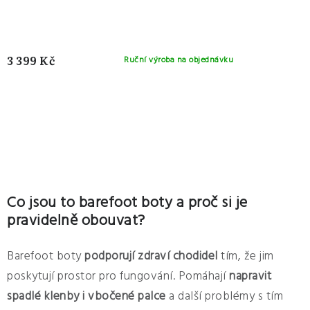
3 399 Kč
Ruční výroba na objednávku
O
v
Co jsou to barefoot boty a proč si je
l
pravidelně obouvat?
á
d
Barefoot boty
podporují zdraví chodidel
tím, že jim
a
poskytují prostor pro fungování. Pomáhají
napravit
c
spadlé klenby i vbočené palce
a další problémy s tím
í