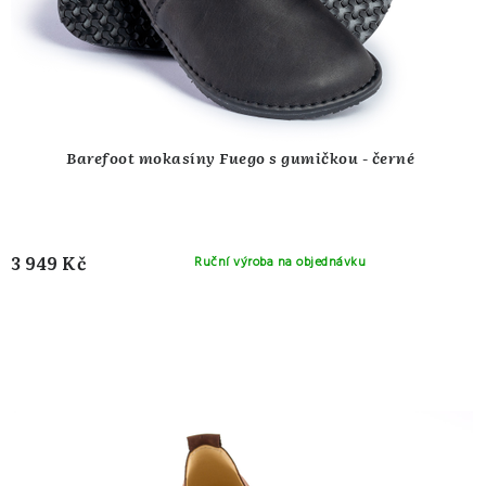
ů
t
ů
Barefoot mokasíny Fuego s gumičkou - černé
3 949 Kč
Ruční výroba na objednávku