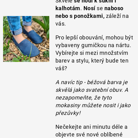
Skvěle
se hodí k sukni i
O nás
Hodnocení obchodu
Moje objednávka
kalhotám
.
Nosí
se
naboso
Výměna a vrácení zboží
Kontakty
nebo s ponožkami,
záleží na
vás.
Pro lepší obouvání, mohou být
vybaveny gumičkou na nártu.
Vybírejte si mezi množstvím
barev a stylu, který bude ten
váš?
A navíc tip - béžová barva je
skvělá jako svatební obuv. A
nezapomeňte, že tyto
mokasiny můžete nosit i jako
přezůvky!
Nečekejte ani minutu déle a
objevte své nové oblíbené