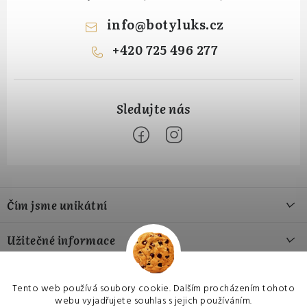
info
@
botyluks.cz
+420 725 496 277
Z
á
Čím jsme unikátní
p
a
Naše výroba
Užitečné informace
t
Naše materiály
í
Jak si vybrat správnou velikost
Přijímáme online platby
Náš příběh
Tento web používá soubory cookie. Dalším procházením tohoto
Hodnocení obchodu
webu vyjadřujete souhlas s jejich používáním.
Czech
EU
USA