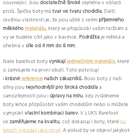
související. Jsou
dostatečně široké
zejména v oblasti
p
prstů. Špička boty má
tvar ve tvaru chodidla.
Další
r
skvělou vlastností je, že jsou ušité z velmi
příjemného
v
k
měkkého
materiálu
, který se přizpůsobí vašim nožkám a
y
vy se budete cítit jako v bavlnce.
Podrážka
je měkká a
v
ohebná v
síle od 4 mm do 8 mm
.
ý
p
Naše barefoot boty
vynikají
jedinečnými materiály
, které
i
si zamilujete na první obutí. Toto potvrzují
s
i
krásné
reference
našich zákazníků.
Boso boty z naší
u
dílny jsou
nejvhodnější pro široká chodidla
a
samozřejmostí jsou i
úpravy na míru
, kdy zvládneme
boty lehce přizpůsobit vašim chodidlům nebo si můžete
vymyslet
vlastní kombinaci barev.
V LUKS Barefoot
se
zaměřujeme na kvalitu
, což dokazují i boty, které
po
letech vypadají jako nové
. A pokud by se objevil jakýkoli