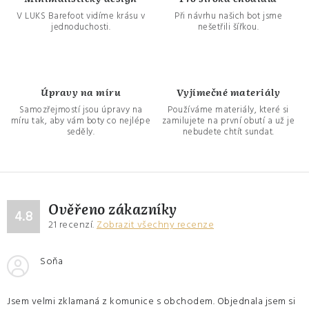
V LUKS Barefoot vidíme krásu v
Při návrhu našich bot jsme
jednoduchosti.
nešetřili šířkou.
Úpravy na míru
Vyjímečné materiály
Samozřejmostí jsou úpravy na
Používáme materiály, které si
míru tak, aby vám boty co nejlépe
zamilujete na první obutí a už je
seděly.
nebudete chtít sundat.
Ověřeno zákazníky
4.8
21
recenzí.
Zobrazit všechny recenze
Soňa
Jsem velmi zklamaná z komunice s obchodem. Objednala jsem si