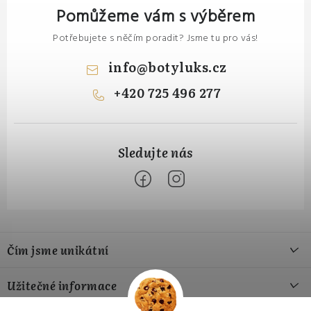
Pomůžeme vám s výběrem
Potřebujete s něčím poradit? Jsme tu pro vás!
info
@
botyluks.cz
+420 725 496 277
Z
á
Čím jsme unikátní
p
a
Naše výroba
Užitečné informace
t
Naše materiály