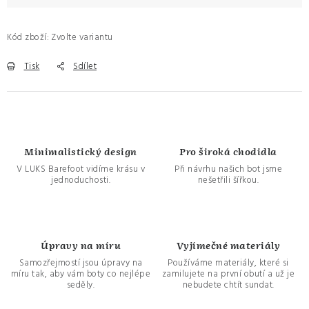
Kód zboží:
Zvolte variantu
Tisk
Sdílet
Minimalistický design
Pro široká chodidla
V LUKS Barefoot vidíme krásu v
Při návrhu našich bot jsme
jednoduchosti.
nešetřili šířkou.
Úpravy na míru
Vyjímečné materiály
Samozřejmostí jsou úpravy na
Používáme materiály, které si
míru tak, aby vám boty co nejlépe
zamilujete na první obutí a už je
seděly.
nebudete chtít sundat.