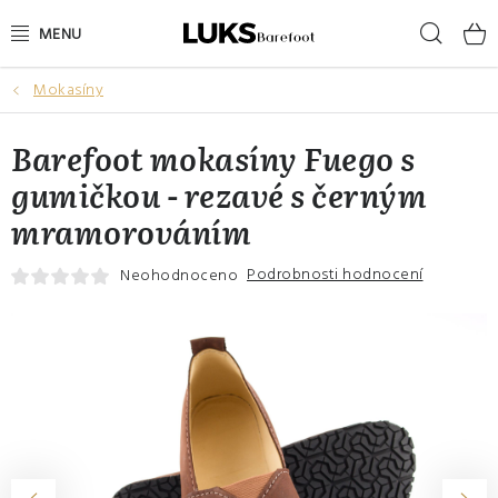
Přejít
Hleda
na
obsah
Mokasíny
NOVINKY
Barefoot mokasíny Fuego s
VÝPRODEJ
gumičkou - rezavé s černým
DÁMSKÉ BAREFOOT BOTY
mramorováním
PÁNSKÉ BAREFOOT BOTY
Podrobnosti hodnocení
Neohodnoceno
DÁRKOVÉ POUKAZY
DOPLŇKY
DĚTI