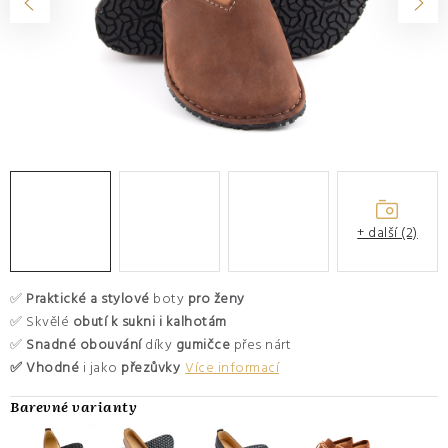
O nás
Hodnocení obchodu
Moje objednávka
Výměna a vrácení zboží
Kontakty
+ další (2)
✅
Praktické a stylové
boty
pro ženy
✅ Skvělé
obutí k sukni i kalhotám
✅
Snadné obouvání
díky
gumičce
přes nárt
✅ Vhodné
i jako
přezůvky
Více informací