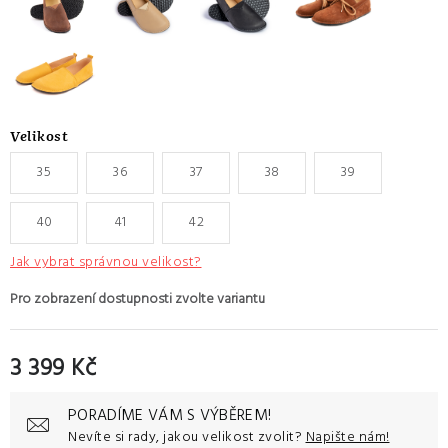
Velikost
35
36
37
38
39
40
41
42
Jak vybrat správnou velikost?
3 399 Kč
Měrná cena:
PORADÍME VÁM S VÝBĚREM!
Nevíte si rady, jakou velikost zvolit?
Napište nám!