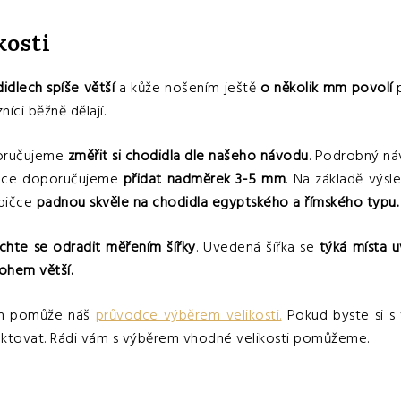
kosti
didlech
spíše větší
a kůže nošením ještě
o několik mm povolí
p
zníci běžně dělají.
poručujeme
změřit si chodidla dle našeho návodu
. Podrobný ná
élce doporučujeme
přidat nadměrek 3-5 mm
. Na základě výsl
špičce
padnou skvěle na chodidla egyptského a římského typu.
chte se odradit měřením šířky
. Uvedená šířka se
týká místa u
ohem větší.
ám pomůže náš
průvodce výběrem velikosti.
Pokud byste si s 
taktovat. Rádi vám s výběrem vhodné velikosti pomůžeme.