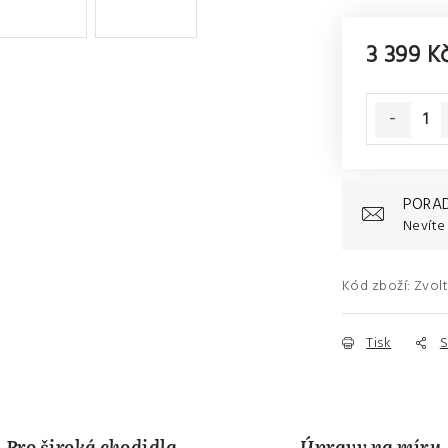
3 399 K
Měrná cena
PORAD
Nevíte 
Kód zboží:
Zvolt
Tisk
S
Pro široká chodidla
Úpravy na míru