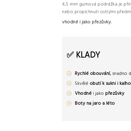
4,5 mm gumová podrážka je přimě
nebo propíchnutí ostrými předm
vhodné i jako přezůvky.
✅
KLADY
Rychlé obouvání,
snadno d
Skvělé
obutí k sukni i kalh
Vhodné
i jako
přezůvky
Boty na jaro a léto