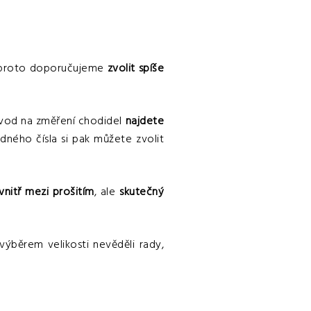
roto doporučujeme
zvolit spíše
vod na změření chodidel
najdete
edného čísla si pak můžete zvolit
vnitř mezi prošitím
, ale
skutečný
výběrem velikosti nevěděli rady,