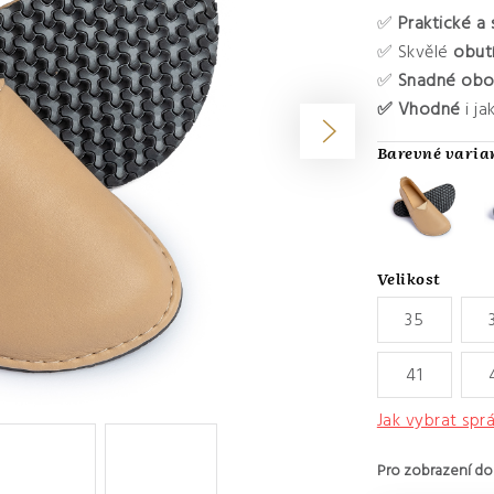
✅
Praktické a
✅ Skvělé
obutí
✅
Snadné obo
✅ Vhodné
i ja
Velikost
35
41
Jak vybrat spr