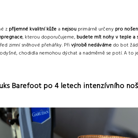
né z
příjemné kvalitní kůže
a
nejsou
primárně určeny
pro nošen
impregnace
, kterou doporučujeme,
budete mít nohy v teple a 
řed zimní sněhové přeháňky. Při
výrobě nedáváme
do bot žá
rodyšné, chodidla nemohou dýchat a nadměrně se potí. A to 
uks Barefoot po 4 letech intenzívního noš