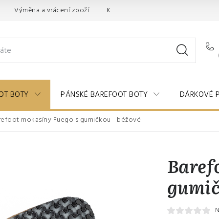
Výměna a vrácení zboží
Kontakty
OT BOTY
PÁNSKÉ BAREFOOT BOTY
DÁRKOVÉ 
refoot mokasíny Fuego s gumičkou - béžové
Baref
gumič