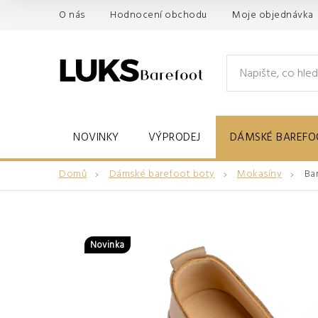
Přejít
O nás
Hodnocení obchodu
Moje objednávka
na
obsah
NOVINKY
VÝPRODEJ
DÁMSKÉ BAREFO
Domů
Dámské barefoot boty
Mokasíny
Ba
Novinka