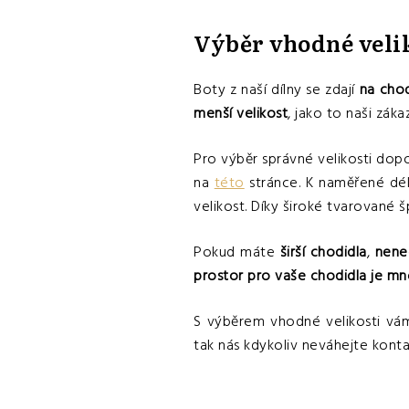
Výběr vhodné veli
Boty z naší dílny se zdají
na cho
menší velikost
, jako to naši záka
Pro výběr správné velikosti do
na
této
stránce. K naměřené d
velikost. Díky široké tvarované 
Pokud máte
širší chodidla
,
nene
prostor pro vaše chodidla je mn
S výběrem vhodné velikosti v
tak nás kdykoliv neváhejte kon