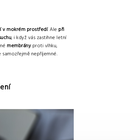
í v mokrém prostředí
. Ale
při
suchu
, i když vás zastihne letní
dné
membrány
proti vlhku,
je samozřejmě nepříjemné.
ení