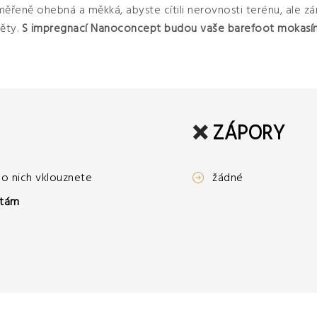
řeně ohebná a měkká, abyste cítili nerovnosti terénu, ale zár
ěty.
S impregnací Nanoconcept budou vaše barefoot mokasín
❌
ZÁPORY
o nich vklouznete
žádné
otám