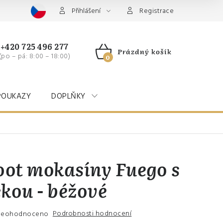
Přihlášení
Registrace
+420 725 496 277
Prázdný košík
(po – pá: 8:00 – 18:00)
NÁKUPNÍ
KOŠÍK
POUKAZY
DOPLŇKY
oot mokasíny Fuego s
kou - béžové
Podrobnosti hodnocení
Neohodnoceno