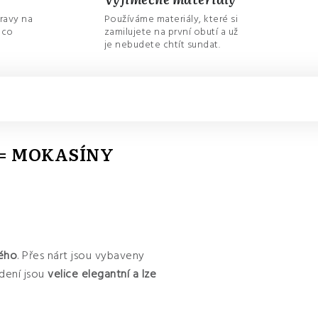
ravy na
Používáme materiály, které si
 co
zamilujete na první obutí a už
je nebudete chtít sundat.
 = MOKASÍNY
vého
. Přes nárt jsou vybaveny
dení jsou
velice elegantní a lze