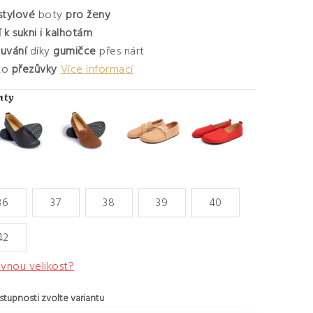
 stylové
boty
pro ženy
 k sukni i kalhotám
uvání
díky
gumičce
přes nárt
ko
přezůvky
Více informací
36
37
38
39
40
42
ávnou velikost?