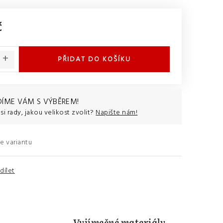
č
:
PŘIDAT DO KOŠÍKU
ÍME VÁM S VÝBĚREM!
si rady, jakou velikost zvolit?
Napište nám!
e variantu
dílet
Vyjímečné materiály