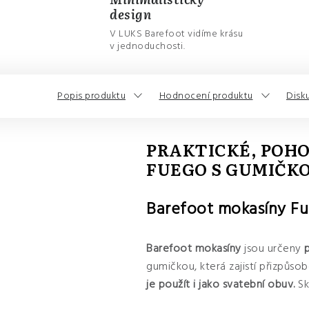
design
V LUKS Barefoot vidíme krásu
v jednoduchosti.
Popis produktu
Hodnocení produktu
Disk
PRAKTICKÉ, POHO
FUEGO S GUMIČK
Barefoot mokasíny Fu
Barefoot mokasíny
jsou určeny
gumičkou, která zajistí přizpůso
je použít i jako svatební obuv.
Sk