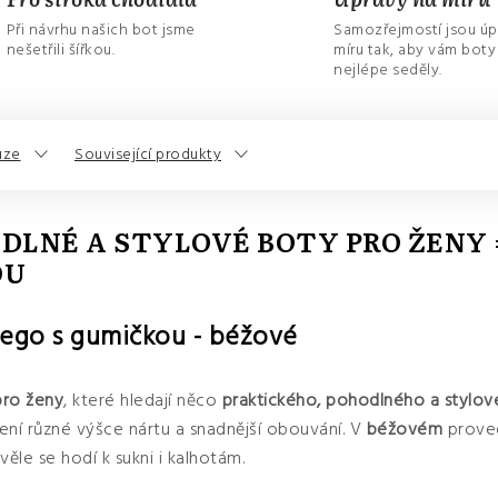
Při návrhu našich bot jsme
Samozřejmostí jsou úp
nešetřili šířkou.
míru tak, aby vám boty
nejlépe seděly.
uze
Související produkty
DLNÉ A STYLOVÉ BOTY PRO ŽENY
OU
ego s gumičkou - béžové
pro ženy
, které hledají něco
praktického, pohodlného a stylo
bení různé výšce nártu a snadnější obouvání. V
béžovém
prove
věle se hodí k sukni i kalhotám.