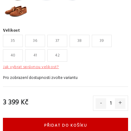
Velikost
35
36
37
38
39
40
41
42
Jak vybrat správnou velikost?
3 399 Kč
Měrná cena:
PŘIDAT DO KOŠÍKU