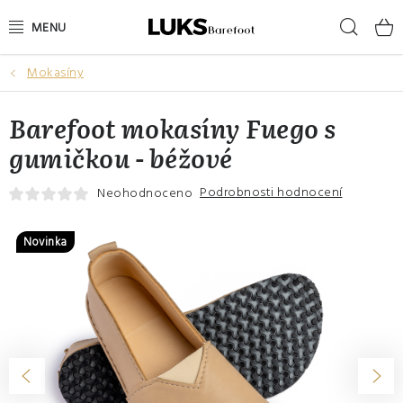
Přejít
Hleda
na
obsah
Mokasíny
NOVINKY
Barefoot mokasíny Fuego s
VÝPRODEJ
gumičkou - béžové
DÁMSKÉ BAREFOOT BOTY
Podrobnosti hodnocení
Neohodnoceno
PÁNSKÉ BAREFOOT BOTY
Novinka
DÁRKOVÉ POUKAZY
DOPLŇKY
DĚTI