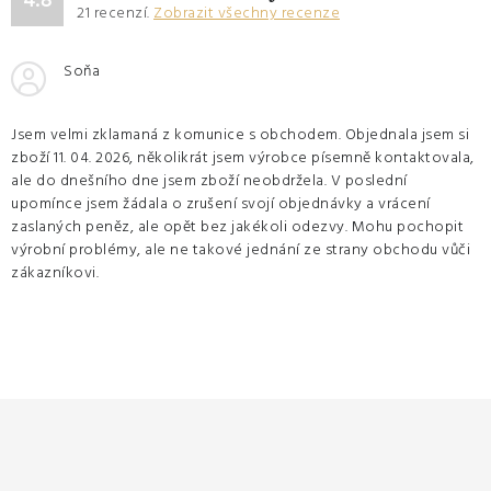
4.8
21
recenzí.
Zobrazit všechny recenze
Soňa
Jsem velmi zklamaná z komunice s obchodem. Objednala jsem si
zboží 11. 04. 2026, několikrát jsem výrobce písemně kontaktovala,
ale do dnešního dne jsem zboží neobdržela. V poslední
upomínce jsem žádala o zrušení svojí objednávky a vrácení
zaslaných peněz, ale opět bez jakékoli odezvy. Mohu pochopit
výrobní problémy, ale ne takové jednání ze strany obchodu vůči
zákazníkovi.