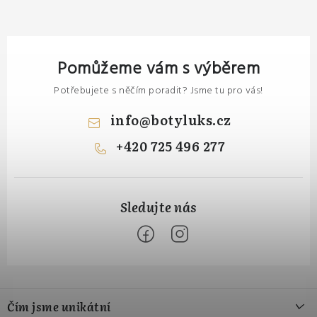
Pomůžeme vám s výběrem
Potřebujete s něčím poradit? Jsme tu pro vás!
info
@
botyluks.cz
+420 725 496 277
Z
á
Čím jsme unikátní
p