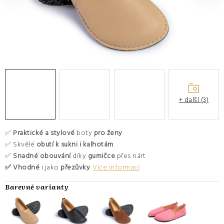
O nás
Hodnocení obchodu
Moje objednávka
Výměna a vrácení zboží
Kontakty
+ další (3)
✅
Praktické a stylové
boty
pro ženy
✅ Skvělé
obutí k sukni i kalhotám
✅
Snadné obouvání
díky
gumičce
přes nárt
✅ Vhodné
i jako
přezůvky
Více informací