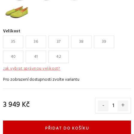
Velikost
35
36
37
38
39
40
41
42
Jak vybrat správnou velikost?
3 949 Kč
Měrná cena:
PŘIDAT DO KOŠÍKU