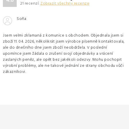
4.8
21
recenzí.
Zobrazit všechny recenze
Soňa
Jsem velmi zklamaná z komunice s obchodem. Objednala jsem si
zboží 11. 04. 2026, několikrát jsem výrobce písemně kontaktovala,
ale do dnešního dne jsem zboží neobdržela. V poslední
upomínce jsem žádala o zrušení svojí objednávky a vrácení
zaslaných peněz, ale opět bez jakékoli odezvy. Mohu pochopit
výrobní problémy, ale ne takové jednání ze strany obchodu vůči
zákazníkovi.