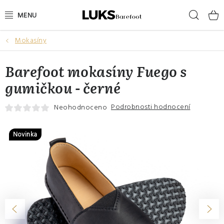
Přejít
Hleda
na
obsah
Mokasíny
NOVINKY
Barefoot mokasíny Fuego s
VÝPRODEJ
gumičkou - černé
DÁMSKÉ BAREFOOT BOTY
Podrobnosti hodnocení
Neohodnoceno
PÁNSKÉ BAREFOOT BOTY
Novinka
DÁRKOVÉ POUKAZY
DOPLŇKY
DĚTI