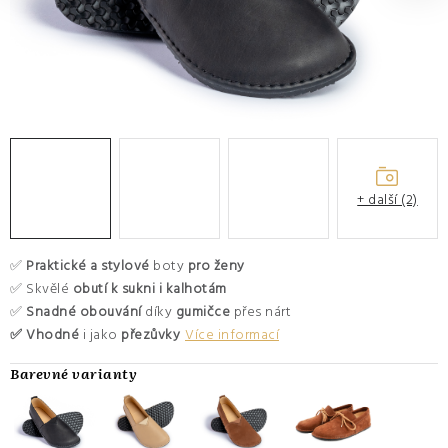
O nás
Hodnocení obchodu
Moje objednávka
Výměna a vrácení zboží
Kontakty
+ další (2)
✅
Praktické a stylové
boty
pro ženy
✅ Skvělé
obutí k sukni i kalhotám
✅
Snadné obouvání
díky
gumičce
přes nárt
✅ Vhodné
i jako
přezůvky
Více informací