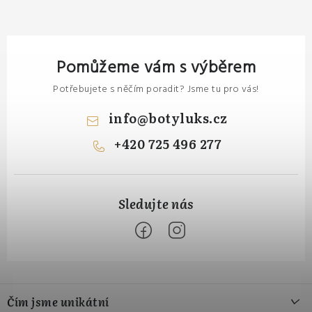
Pomůžeme vám s výběrem
Potřebujete s něčím poradit? Jsme tu pro vás!
info
@
botyluks.cz
+420 725 496 277
Z
á
Čím jsme unikátní
p