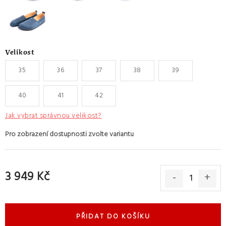
Velikost
35
36
37
38
39
40
41
42
Jak vybrat správnou velikost?
3 949 Kč
Měrná cena:
PŘIDAT DO KOŠÍKU