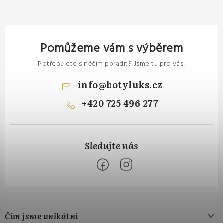
Pomůžeme vám s výběrem
Potřebujete s něčím poradit? Jsme tu pro vás!
info
@
botyluks.cz
+420 725 496 277
Z
á
Čím jsme unikátní
p