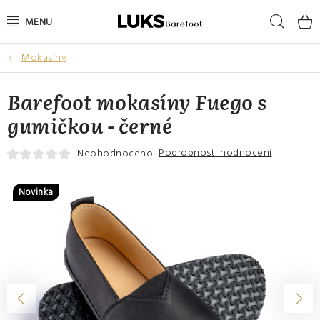
Přejít
Hleda
na
obsah
Mokasíny
NOVINKY
Barefoot mokasíny Fuego s
VÝPRODEJ
gumičkou - černé
DÁMSKÉ BAREFOOT BOTY
Podrobnosti hodnocení
Neohodnoceno
PÁNSKÉ BAREFOOT BOTY
Novinka
DÁRKOVÉ POUKAZY
DOPLŇKY
DĚTI