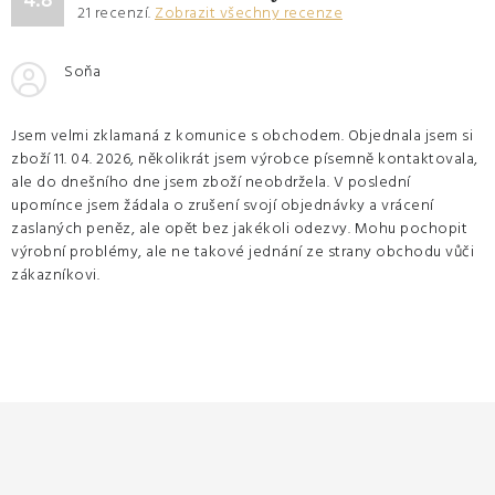
4.8
21
recenzí.
Zobrazit všechny recenze
Soňa
Jsem velmi zklamaná z komunice s obchodem. Objednala jsem si
zboží 11. 04. 2026, několikrát jsem výrobce písemně kontaktovala,
ale do dnešního dne jsem zboží neobdržela. V poslední
upomínce jsem žádala o zrušení svojí objednávky a vrácení
zaslaných peněz, ale opět bez jakékoli odezvy. Mohu pochopit
výrobní problémy, ale ne takové jednání ze strany obchodu vůči
zákazníkovi.