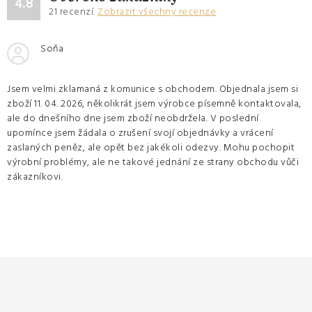
4.8
21
recenzí.
Zobrazit všechny recenze
Soňa
Jsem velmi zklamaná z komunice s obchodem. Objednala jsem si
zboží 11. 04. 2026, několikrát jsem výrobce písemně kontaktovala,
ale do dnešního dne jsem zboží neobdržela. V poslední
upomínce jsem žádala o zrušení svojí objednávky a vrácení
zaslaných peněz, ale opět bez jakékoli odezvy. Mohu pochopit
výrobní problémy, ale ne takové jednání ze strany obchodu vůči
zákazníkovi.