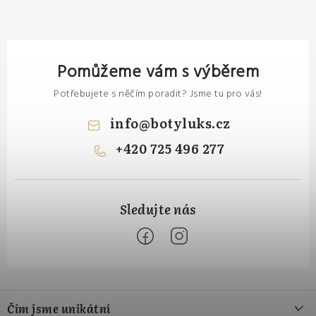
Pomůžeme vám s výběrem
Potřebujete s něčím poradit? Jsme tu pro vás!
info
@
botyluks.cz
+420 725 496 277
Z
á
Čím jsme unikátní
p