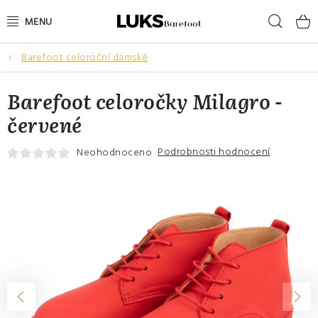
Přejít
Hleda
na
obsah
Barefoot celoroční dámské
NOVINKY
Barefoot celoročky Milagro -
VÝPRODEJ
červené
DÁMSKÉ BAREFOOT BOTY
Podrobnosti hodnocení
Neohodnoceno
PÁNSKÉ BAREFOOT BOTY
DÁRKOVÉ POUKAZY
DOPLŇKY
DĚTI