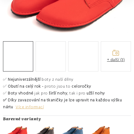
O nás
Hodnocení obchodu
Moje objednávka
Výměna a vrácení zboží
Kontakty
+ další (3)
✅
Nejuniverzálnější
boty z naší dílny
✅
Obutí na celý rok -
proto jsou to
celoročky
✅
Boty vhodné
jak pro
širší nohy
, tak i pro
užší nohy
✅ Díky zavazování na tkaničky je lze upravit na každou výšku
nártu
Více informací