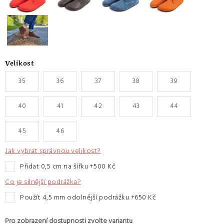
Velikost
35
36
37
38
39
40
41
42
43
44
45
46
Jak vybrat správnou velikost?
přidat 0,5 cm na šířku +500 Kč
Co je silnější podrážka?
Použít 4,5 mm odolnější podrážku +650 Kč