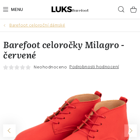
Přejít
Hleda
na
obsah
Barefoot celoroční dámské
NOVINKY
Barefoot celoročky Milagro -
VÝPRODEJ
červené
DÁMSKÉ BAREFOOT BOTY
Podrobnosti hodnocení
Neohodnoceno
PÁNSKÉ BAREFOOT BOTY
DÁRKOVÉ POUKAZY
DOPLŇKY
DĚTI