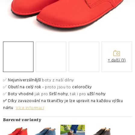
O nás
Hodnocení obchodu
Moje objednávka
Výměna a vrácení zboží
Kontakty
+ další (3)
✅
Nejuniverzálnější
boty z naší dílny
✅
Obutí na celý rok -
proto jsou to
celoročky
✅
Boty vhodné
jak pro
širší nohy
, tak i pro
užší nohy
✅ Díky zavazování na tkaničky je lze upravit na každou výšku
nártu
Více informací