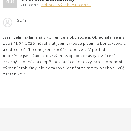
4.8
21
recenzí.
Zobrazit všechny recenze
Soňa
Jsem velmi zklamaná z komunice s obchodem. Objednala jsem si
zboží 11. 04. 2026, několikrát jsem výrobce písemně kontaktovala,
ale do dnešního dne jsem zboží neobdržela. V poslední
upomínce jsem žádala o zrušení svojí objednávky a vrácení
zaslaných peněz, ale opět bez jakékoli odezvy. Mohu pochopit
výrobní problémy, ale ne takové jednání ze strany obchodu vůči
zákazníkovi.