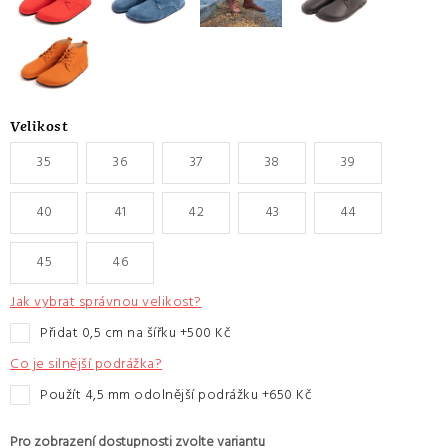
Velikost
35
36
37
38
39
40
41
42
43
44
45
46
Jak vybrat správnou velikost?
přidat 0,5 cm na šířku +500 Kč
Co je silnější podrážka?
Použít 4,5 mm odolnější podrážku +650 Kč