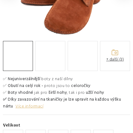
O nás
Hodnocení obchodu
Moje objednávka
Výměna a vrácení zboží
Kontakty
+ další (3)
✅
Nejuniverzálnější
boty z naší dílny
✅
Obutí na celý rok -
proto jsou to
celoročky
✅
Boty vhodné
jak pro
širší nohy
, tak i pro
užší nohy
✅ Díky zavazování na tkaničky je lze upravit na každou výšku
nártu
Více informací
Velikost