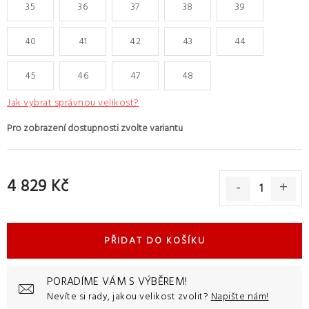
35
36
37
38
39
40
41
42
43
44
45
46
47
48
Jak vybrat správnou velikost?
4 829 Kč
Měrná cena:
PŘIDAT DO KOŠÍKU
PORADÍME VÁM S VÝBĚREM!
Nevíte si rady, jakou velikost zvolit?
Napište nám!