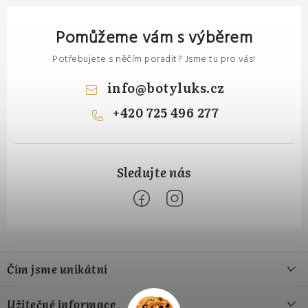
Pomůžeme vám s výběrem
Potřebujete s něčím poradit? Jsme tu pro vás!
info
@
botyluks.cz
+420 725 496 277
Z
á
Čím jsme unikátní
p
a
Naše výroba
Užitečné informace