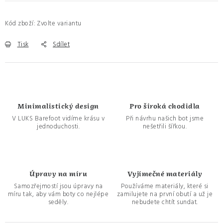
Kód zboží:
Zvolte variantu
Tisk
Sdílet
Minimalistický design
Pro široká chodidla
V LUKS Barefoot vidíme krásu v
Při návrhu našich bot jsme
jednoduchosti.
nešetřili šířkou.
Úpravy na míru
Vyjímečné materiály
Samozřejmostí jsou úpravy na
Používáme materiály, které si
míru tak, aby vám boty co nejlépe
zamilujete na první obutí a už je
seděly.
nebudete chtít sundat.