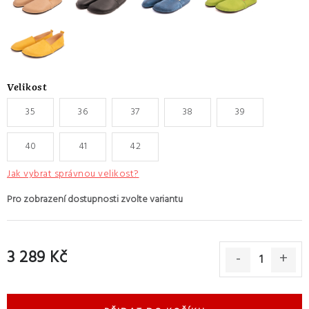
Velikost
35
36
37
38
39
40
41
42
Jak vybrat správnou velikost?
3 289 Kč
Měrná cena: