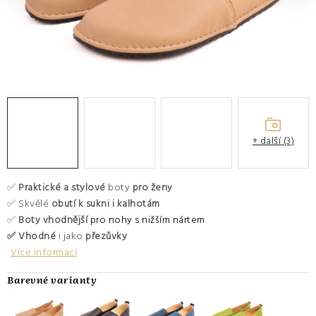
O nás
Hodnocení obchodu
Moje objednávka
Výměna a vrácení zboží
Kontakty
+ další (3)
✅
Praktické a stylové
boty
pro ženy
✅ Skvělé
obutí k sukni i kalhotám
✅
Boty vhodnější
pro nohy s nižším nártem
✅ Vhodné
i jako
přezůvky
Více informací