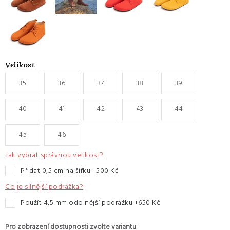
Velikost
35
36
37
38
39
40
41
42
43
44
45
46
Jak vybrat správnou velikost?
přidat 0,5 cm na šířku +500 Kč
Co je silnější podrážka?
Použít 4,5 mm odolnější podrážku +650 Kč