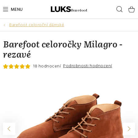
Přejít
Hleda
na
obsah
Barefoot celoroční dámské
NOVINKY
Barefoot celoročky Milagro -
VÝPRODEJ
rezavé
DÁMSKÉ BAREFOOT BOTY
Podrobnosti hodnocení
18 hodnocení
PÁNSKÉ BAREFOOT BOTY
DÁRKOVÉ POUKAZY
DOPLŇKY
DĚTI