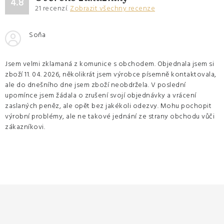
4.8
21
recenzí.
Zobrazit všechny recenze
Soňa
Jsem velmi zklamaná z komunice s obchodem. Objednala jsem si
zboží 11. 04. 2026, několikrát jsem výrobce písemně kontaktovala,
ale do dnešního dne jsem zboží neobdržela. V poslední
upomínce jsem žádala o zrušení svojí objednávky a vrácení
zaslaných peněz, ale opět bez jakékoli odezvy. Mohu pochopit
výrobní problémy, ale ne takové jednání ze strany obchodu vůči
zákazníkovi.