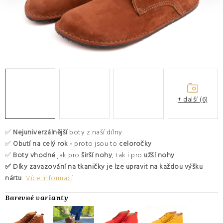
O nás
Hodnocení obchodu
Moje objednávka
Výměna a vrácení zboží
Kontakty
+ další (6)
✅
Nejuniverzálnější
boty z naší dílny
✅
Obutí na celý rok -
proto jsou to
celoročky
✅
Boty vhodné
jak pro
širší nohy
, tak i pro
užší nohy
✅ Díky zavazování na tkaničky je lze upravit na každou výšku
nártu
Více informací