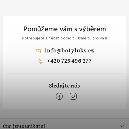
Pomůžeme vám s výběrem
Potřebujete s něčím poradit? Jsme tu pro vás!
info
@
botyluks.cz
+420 725 496 277
Z
á
Čím jsme unikátní
p