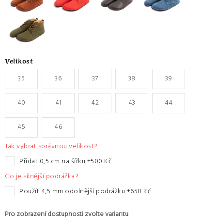
Velikost
35
36
37
38
39
40
41
42
43
44
45
46
Jak vybrat správnou velikost?
přidat 0,5 cm na šířku +500 Kč
Co je silnější podrážka?
Použít 4,5 mm odolnější podrážku +650 Kč