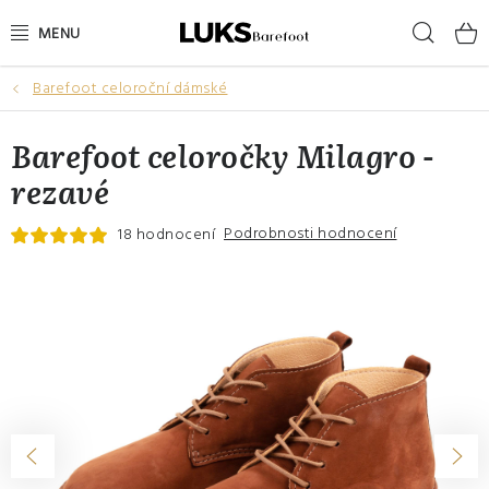
Přejít
Hleda
na
obsah
Barefoot celoroční dámské
NOVINKY
Barefoot celoročky Milagro -
VÝPRODEJ
rezavé
DÁMSKÉ BAREFOOT BOTY
Podrobnosti hodnocení
18 hodnocení
PÁNSKÉ BAREFOOT BOTY
DÁRKOVÉ POUKAZY
DOPLŇKY
DĚTI