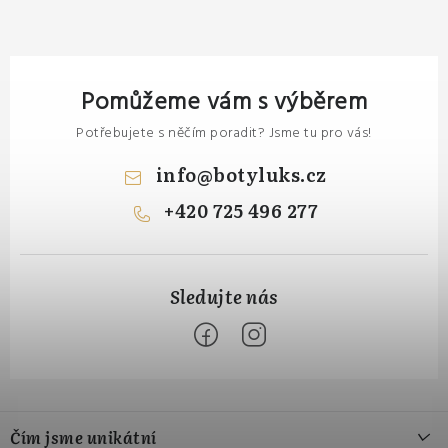
Pomůžeme vám s výběrem
Potřebujete s něčím poradit? Jsme tu pro vás!
info
@
botyluks.cz
+420 725 496 277
Z
á
Čím jsme unikátní
p