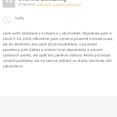
4.8
21
recenzí.
Zobrazit všechny recenze
Soňa
Jsem velmi zklamaná z komunice s obchodem. Objednala jsem si
zboží 11. 04. 2026, několikrát jsem výrobce písemně kontaktovala,
ale do dnešního dne jsem zboží neobdržela. V poslední
upomínce jsem žádala o zrušení svojí objednávky a vrácení
zaslaných peněz, ale opět bez jakékoli odezvy. Mohu pochopit
výrobní problémy, ale ne takové jednání ze strany obchodu vůči
zákazníkovi.