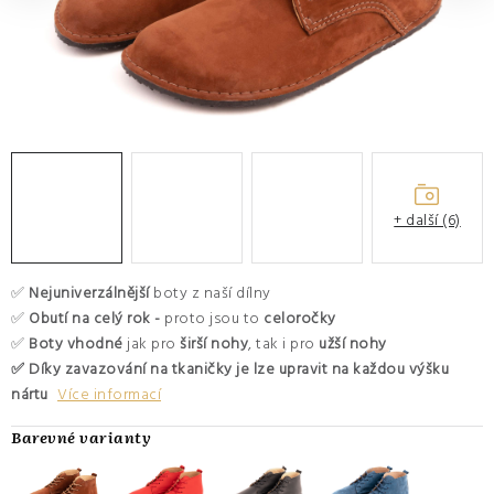
O nás
Hodnocení obchodu
Moje objednávka
Výměna a vrácení zboží
Kontakty
+ další (6)
✅
Nejuniverzálnější
boty z naší dílny
✅
Obutí na celý rok -
proto jsou to
celoročky
✅
Boty vhodné
jak pro
širší nohy
, tak i pro
užší nohy
✅ Díky zavazování na tkaničky je lze upravit na každou výšku
nártu
Více informací