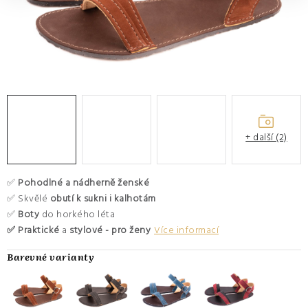
O nás
Hodnocení obchodu
Moje objednávka
Výměna a vrácení zboží
Kontakty
+ další (2)
✅
Pohodlné a nádherně ženské
✅ Skvělé
obutí k sukni i kalhotám
✅
Boty
do horkého léta
✅ Praktické
a
stylové - pro ženy
Více informací