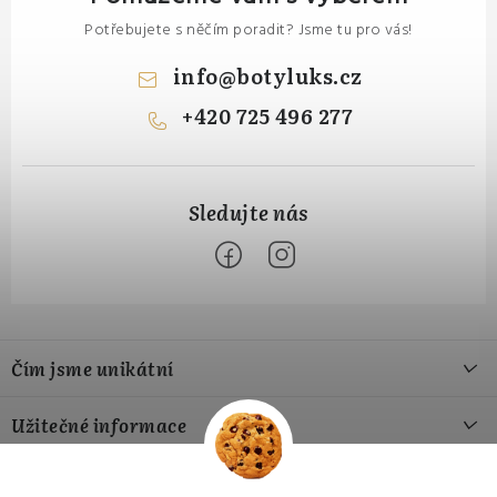
Potřebujete s něčím poradit? Jsme tu pro vás!
info
@
botyluks.cz
+420 725 496 277
Z
á
Čím jsme unikátní
p
a
Naše výroba
Užitečné informace
t
Naše materiály
í
Jak si vybrat správnou velikost
Přijímáme online platby
Náš příběh