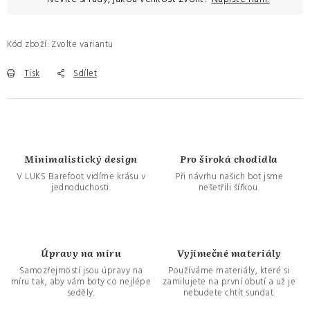
Kód zboží:
Zvolte variantu
Tisk
Sdílet
Minimalistický design
Pro široká chodidla
V LUKS Barefoot vidíme krásu v
Při návrhu našich bot jsme
jednoduchosti.
nešetřili šířkou.
Úpravy na míru
Vyjímečné materiály
Samozřejmostí jsou úpravy na
Používáme materiály, které si
míru tak, aby vám boty co nejlépe
zamilujete na první obutí a už je
seděly.
nebudete chtít sundat.