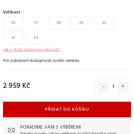
Velikost
36
37
38
39
40
41
42
Jak vybrat správnou velikost?
2 959 Kč
Měrná cena:
PŘIDAT DO KOŠÍKU
PORADÍME VÁM S VÝBĚREM!
Nevíte si rady, jakou velikost zvolit?
Napište nám!