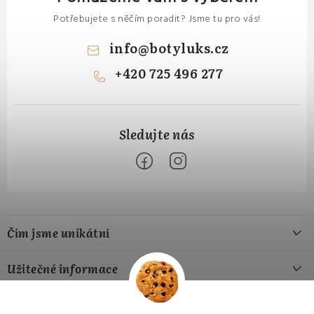
Potřebujete s něčím poradit? Jsme tu pro vás!
info
@
botyluks.cz
+420 725 496 277
Z
á
Čím jsme unikátní
p
a
Naše výroba
Užitečné informace
t
Naše materiály
í
Jak si vybrat správnou velikost
Přijímáme online platby
Náš příběh