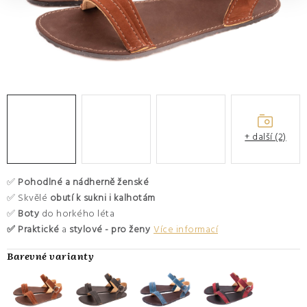
O nás
Hodnocení obchodu
Moje objednávka
Výměna a vrácení zboží
Kontakty
+ další (2)
✅
Pohodlné a nádherně ženské
✅ Skvělé
obutí k sukni i kalhotám
✅
Boty
do horkého léta
✅ Praktické
a
stylové - pro ženy
Více informací