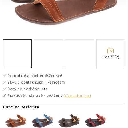
O nás
Hodnocení obchodu
Moje objednávka
Výměna a vrácení zboží
Kontakty
+ další (2)
✅
Pohodlné a nádherně ženské
✅ Skvělé
obutí k sukni i kalhotám
✅
Boty
do horkého léta
✅ Praktické
a
stylové - pro ženy
Více informací