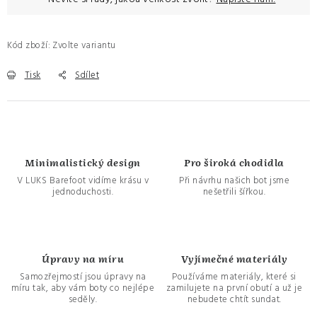
Kód zboží:
Zvolte variantu
Tisk
Sdílet
Minimalistický design
Pro široká chodidla
V LUKS Barefoot vidíme krásu v
Při návrhu našich bot jsme
jednoduchosti.
nešetřili šířkou.
Úpravy na míru
Vyjímečné materiály
Samozřejmostí jsou úpravy na
Používáme materiály, které si
míru tak, aby vám boty co nejlépe
zamilujete na první obutí a už je
seděly.
nebudete chtít sundat.