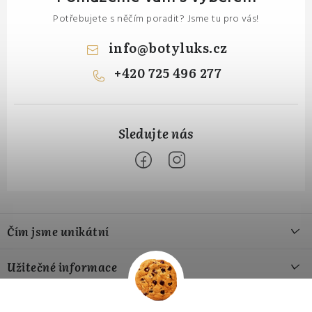
Potřebujete s něčím poradit? Jsme tu pro vás!
info
@
botyluks.cz
+420 725 496 277
Z
á
Čím jsme unikátní
p
a
Naše výroba
Užitečné informace
t
Naše materiály
í
Jak si vybrat správnou velikost
Přijímáme online platby
Náš příběh