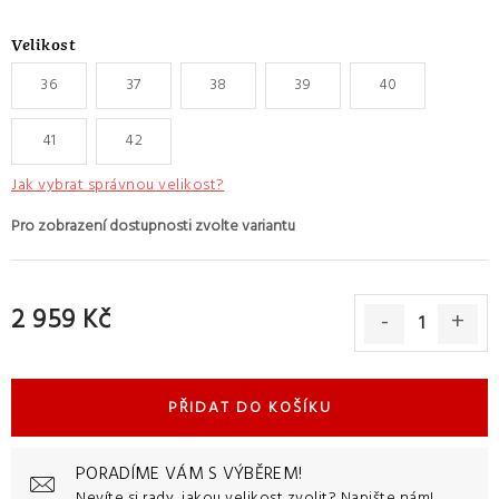
Velikost
36
37
38
39
40
41
42
Jak vybrat správnou velikost?
2 959 Kč
Měrná cena:
PŘIDAT DO KOŠÍKU
PORADÍME VÁM S VÝBĚREM!
Nevíte si rady, jakou velikost zvolit?
Napište nám!