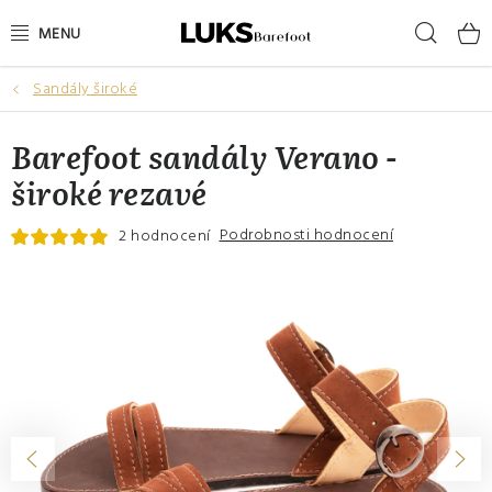
Přejít
Hleda
na
obsah
Sandály široké
NOVINKY
Barefoot sandály Verano -
VÝPRODEJ
široké rezavé
DÁMSKÉ BAREFOOT BOTY
Podrobnosti hodnocení
2 hodnocení
PÁNSKÉ BAREFOOT BOTY
DÁRKOVÉ POUKAZY
DOPLŇKY
DĚTI