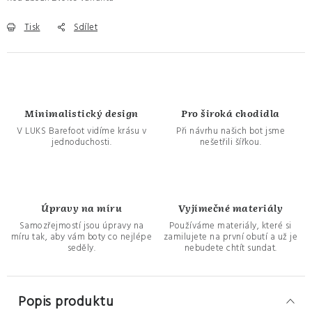
Tisk
Sdílet
Minimalistický design
Pro široká chodidla
V LUKS Barefoot vidíme krásu v
Při návrhu našich bot jsme
jednoduchosti.
nešetřili šířkou.
Úpravy na míru
Vyjímečné materiály
Samozřejmostí jsou úpravy na
Používáme materiály, které si
míru tak, aby vám boty co nejlépe
zamilujete na první obutí a už je
seděly.
nebudete chtít sundat.
Popis produktu