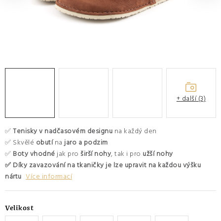
O nás
Hodnocení obchodu
Moje objednávka
Výměna a vrácení zboží
Kontakty
+ další (3)
✅
Tenisky
v nadčasovém designu
na každý den
✅ Skvělé
obutí
na
jaro a podzim
✅
Boty vhodné
jak pro
širší nohy
, tak i pro
užší nohy
✅ Díky zavazování na tkaničky je lze upravit na každou výšku
nártu
Více informací
Velikost