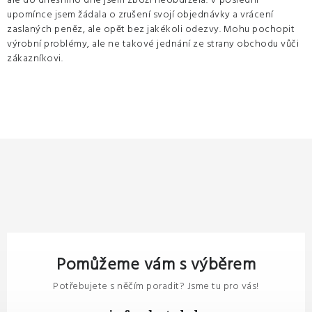
ale do dnešního dne jsem zboží neobdržela. V poslední
upomínce jsem žádala o zrušení svojí objednávky a vrácení
zaslaných peněz, ale opět bez jakékoli odezvy. Mohu pochopit
výrobní problémy, ale ne takové jednání ze strany obchodu vůči
zákazníkovi.
Pomůžeme vám s výběrem
Potřebujete s něčím poradit? Jsme tu pro vás!