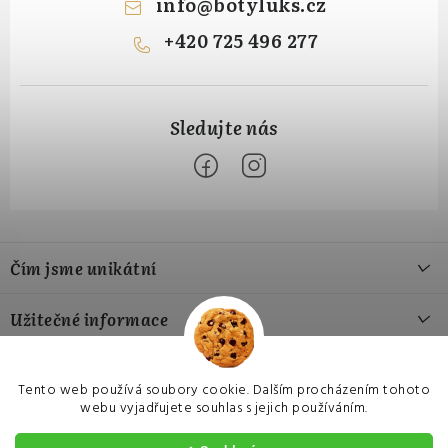
info
@
botyluks.cz
+420 725 496 277
Z
á
Čím jsme unikátní
p
a
Naše výroba
Užitečné informace
t
Naše materiály
í
Jak si vybrat správnou velikost
Přijímáme online platby
Náš příběh
Tento web používá soubory cookie. Dalším procházením tohoto
Hodnocení obchodu
webu vyjadřujete souhlas s jejich používáním.
Czech
EU
USA
Výměna a vrácení