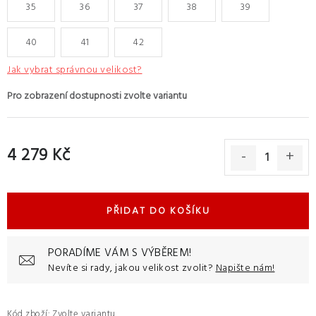
35
36
37
38
39
40
41
42
Jak vybrat správnou velikost?
4 279 Kč
Měrná cena:
PŘIDAT DO KOŠÍKU
PORADÍME VÁM S VÝBĚREM!
Nevíte si rady, jakou velikost zvolit?
Napište nám!
Kód zboží:
Zvolte variantu