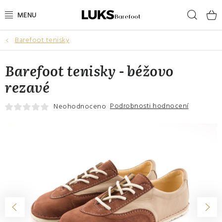
Přejít
Hleda
na
obsah
Barefoot tenisky
NOVINKY
Barefoot tenisky - béžovo
VÝPRODEJ
rezavé
DÁMSKÉ BAREFOOT BOTY
Podrobnosti hodnocení
Neohodnoceno
PÁNSKÉ BAREFOOT BOTY
DÁRKOVÉ POUKAZY
DOPLŇKY
DĚTI