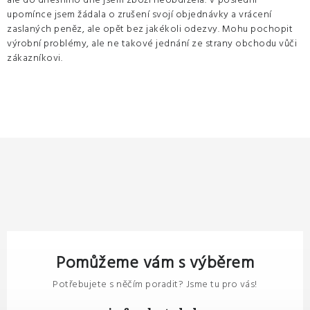
ale do dnešního dne jsem zboží neobdržela. V poslední
upomínce jsem žádala o zrušení svojí objednávky a vrácení
zaslaných peněz, ale opět bez jakékoli odezvy. Mohu pochopit
výrobní problémy, ale ne takové jednání ze strany obchodu vůči
zákazníkovi.
Pomůžeme vám s výběrem
Potřebujete s něčím poradit? Jsme tu pro vás!