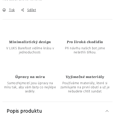
Tisk
Sdílet
Minimalistický design
Pro široká chodidla
V LUKS Barefoot vidíme krásu v
Při návrhu našich bot jsme
jednoduchosti.
nešetřili šířkou.
Úpravy na míru
Vyjímečné materiály
Samozřejmostí jsou úpravy na
Používáme materiály, které si
míru tak, aby vám boty co nejlépe
zamilujete na první obutí a už je
seděly.
nebudete chtít sundat.
Popis produktu