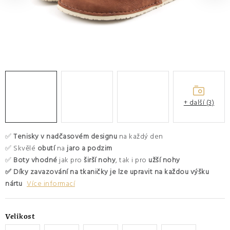
O nás
Hodnocení obchodu
Moje objednávka
Výměna a vrácení zboží
Kontakty
+ další (3)
✅
Tenisky
v nadčasovém designu
na každý den
✅ Skvělé
obutí
na
jaro a podzim
✅
Boty vhodné
jak pro
širší nohy
, tak i pro
užší nohy
✅ Díky zavazování na tkaničky je lze upravit na každou výšku
nártu
Více informací
Velikost