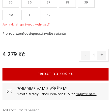
35
36
37
38
39
40
41
42
Jak vybrat správnou velikost?
4 279 Kč
Měrná cena:
PŘIDAT DO KOŠÍKU
PORADÍME VÁM S VÝBĚREM!
Nevíte si rady, jakou velikost zvolit?
Napište nám!
Kód zboží:
Zvolte variantu