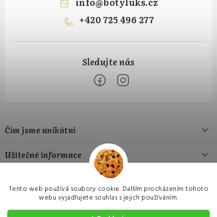
info
@
botyluks.cz
+420 725 496 277
Z
á
Čím jsme unikátní
p
a
Naše výroba
Užitečné informace
t
Naše materiály
í
Jak si vybrat správnou velikost
Přijímáme online platby
Náš příběh
Tento web používá soubory cookie. Dalším procházením tohoto
Hodnocení obchodu
webu vyjadřujete souhlas s jejich používáním.
Czech
EU
USA
Výměna a vrácení