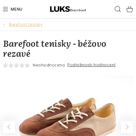
Přejít
Hleda
na
obsah
Barefoot tenisky
NOVINKY
Barefoot tenisky - béžovo
VÝPRODEJ
rezavé
DÁMSKÉ BAREFOOT BOTY
Podrobnosti hodnocení
Neohodnoceno
PÁNSKÉ BAREFOOT BOTY
DÁRKOVÉ POUKAZY
DOPLŇKY
DĚTI