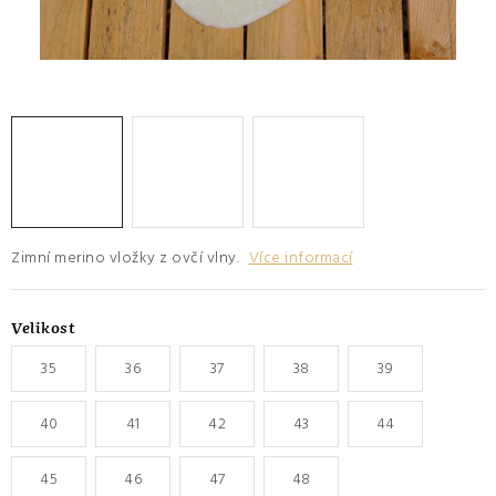
O nás
Hodnocení obchodu
Moje objednávka
Výměna a vrácení zboží
Kontakty
Zimní merino vložky z ovčí vlny.
Více informací
Velikost
35
36
37
38
39
40
41
42
43
44
45
46
47
48