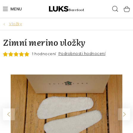
Přejít
Hleda
na
obsah
Vložky
NOVINKY
Zimní merino vložky
VÝPRODEJ
Podrobnosti hodnocení
1 hodnocení
DÁMSKÉ BAREFOOT BOTY
PÁNSKÉ BAREFOOT BOTY
DÁRKOVÉ POUKAZY
DOPLŇKY
DĚTI