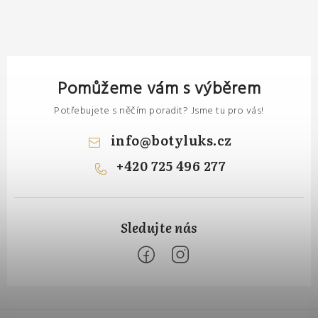
Pomůžeme vám s výběrem
Potřebujete s něčím poradit? Jsme tu pro vás!
info
@
botyluks.cz
+420 725 496 277
Z
á