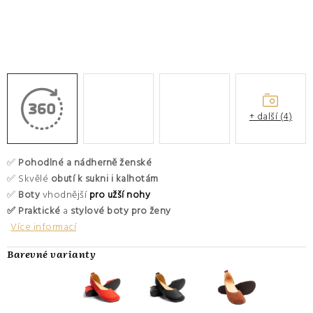
O nás
Hodnocení obchodu
Moje objednávka
Výměna a vrácení zboží
Kontakty
+ další (4)
✅
Pohodlné a nádherně ženské
✅ Skvělé
obutí k sukni i kalhotám
✅
Boty
vhodnější
pro užší nohy
✅ Praktické
a
stylové boty pro ženy
Více informací