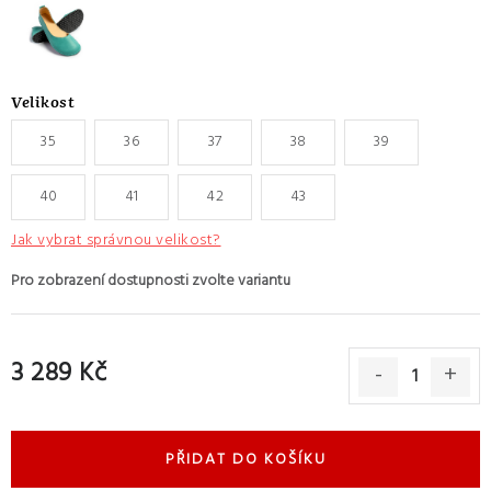
Velikost
35
36
37
38
39
40
41
42
43
Jak vybrat správnou velikost?
3 289 Kč
Měrná cena:
PŘIDAT DO KOŠÍKU