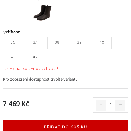
Velikost
36
37
38
39
40
41
42
Jak vybrat správnou velikost?
7 469 Kč
Měrná cena:
PŘIDAT DO KOŠÍKU