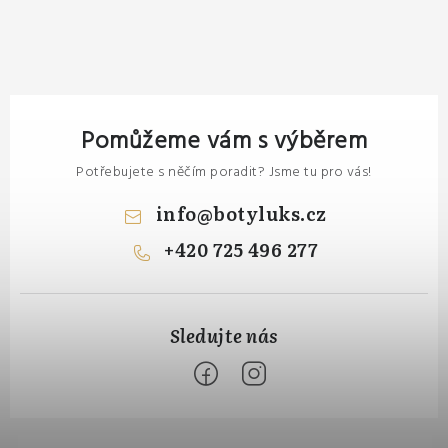
Pomůžeme vám s výběrem
Potřebujete s něčím poradit? Jsme tu pro vás!
info
@
botyluks.cz
+420 725 496 277
Z