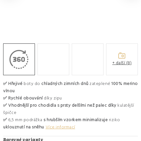
O nás
Hodnocení obchodu
Moje objednávka
Výměna a vrácení zboží
Kontakty
+ další (8)
✅ Hřejivé
boty do
chladných zimních dnů
zateplené
100% merino
vlnou
✅
Rychlé obouvání
díky zipu
✅ V
hodnější pro chodidla s prsty delšími než palec díky
kulatější
špičce
✅
6,5 mm podrážka
s hrubším vzorkem minimalizuje
riziko
uklouznutí na sněhu
Více informací