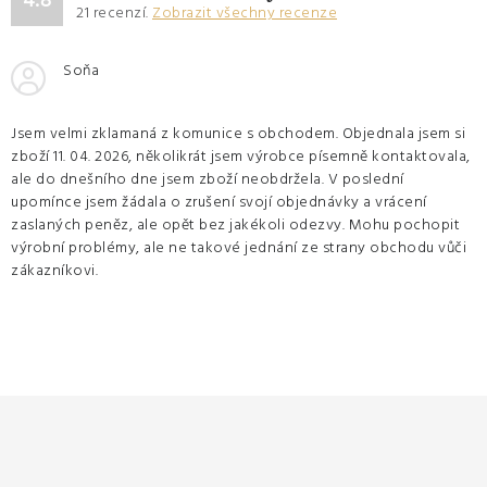
4.8
21
recenzí.
Zobrazit všechny recenze
Soňa
Jsem velmi zklamaná z komunice s obchodem. Objednala jsem si
zboží 11. 04. 2026, několikrát jsem výrobce písemně kontaktovala,
ale do dnešního dne jsem zboží neobdržela. V poslední
upomínce jsem žádala o zrušení svojí objednávky a vrácení
zaslaných peněz, ale opět bez jakékoli odezvy. Mohu pochopit
výrobní problémy, ale ne takové jednání ze strany obchodu vůči
zákazníkovi.