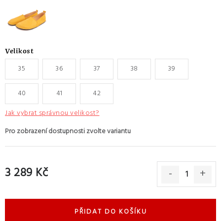
Velikost
35
36
37
38
39
40
41
42
Jak vybrat správnou velikost?
3 289 Kč
Měrná cena:
PŘIDAT DO KOŠÍKU