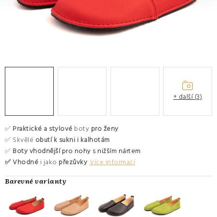
O nás
Hodnocení obchodu
Moje objednávka
Výměna a vrácení zboží
Kontakty
+ další (3)
✅
Praktické a stylové
boty
pro ženy
✅ Skvělé
obutí k sukni i kalhotám
✅
Boty vhodnější
pro nohy s nižším nártem
✅ Vhodné
i jako
přezůvky
Více informací