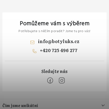
Pomůžeme vám s výběrem
Potřebujete s něčím poradit? Jsme tu pro vás!
info
@
botyluks.cz
+420 725 496 277
Z
á
Čím jsme unikátní
p