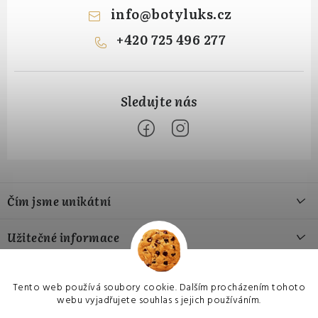
info
@
botyluks.cz
+420 725 496 277
Z
á
Čím jsme unikátní
p
a
Naše výroba
Užitečné informace
t
Naše materiály
í
Jak si vybrat správnou velikost
Přijímáme online platby
Náš příběh
Tento web používá soubory cookie. Dalším procházením tohoto
Hodnocení obchodu
webu vyjadřujete souhlas s jejich používáním.
Czech
EU
USA