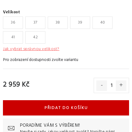
Velikost
36
37
38
39
40
41
42
Jak vybrat správnou velikost?
2 959 Kč
Měrná cena:
PŘIDAT DO KOŠÍKU
PORADÍME VÁM S VÝBĚREM!
Nevíte si rady, jakou velikost zvolit?
Napište nám!