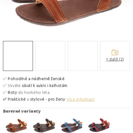
O nás
Hodnocení obchodu
Moje objednávka
Výměna a vrácení zboží
Kontakty
+ další (2)
✅
Pohodlné a nádherně ženské
✅ Skvělé
obutí k sukni i kalhotám
✅
Boty
do horkého léta
✅ Praktické
a
stylové - pro ženy
Více informací