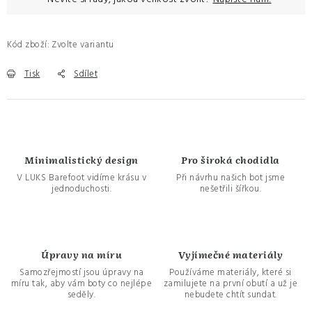
Kód zboží:
Zvolte variantu
Tisk
Sdílet
Minimalistický design
Pro široká chodidla
V LUKS Barefoot vidíme krásu v
Při návrhu našich bot jsme
jednoduchosti.
nešetřili šířkou.
Úpravy na míru
Vyjímečné materiály
Samozřejmostí jsou úpravy na
Používáme materiály, které si
míru tak, aby vám boty co nejlépe
zamilujete na první obutí a už je
seděly.
nebudete chtít sundat.