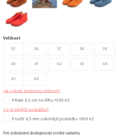
Velikost
35
36
37
38
39
40
41
42
43
44
45
46
Jak vybrat správnou velikost?
přidat 0,5 cm na šířku +500 Kč
Co je silnější podrážka?
Použít 4,5 mm odolnější podrážku +650 Kč