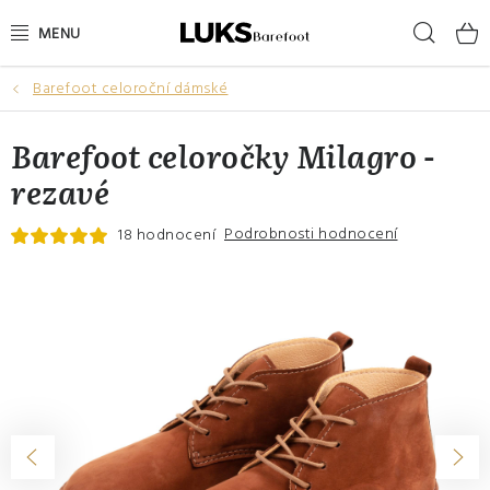
Přejít
Hleda
na
obsah
Barefoot celoroční dámské
NOVINKY
Barefoot celoročky Milagro -
VÝPRODEJ
rezavé
DÁMSKÉ BAREFOOT BOTY
Podrobnosti hodnocení
18 hodnocení
PÁNSKÉ BAREFOOT BOTY
DÁRKOVÉ POUKAZY
DOPLŇKY
DĚTI