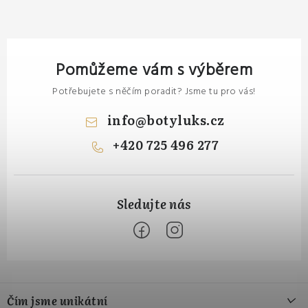
Pomůžeme vám s výběrem
Potřebujete s něčím poradit? Jsme tu pro vás!
info
@
botyluks.cz
+420 725 496 277
Z
á
Čím jsme unikátní
p