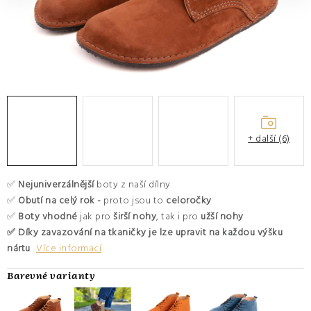
O nás
Hodnocení obchodu
Moje objednávka
Výměna a vrácení zboží
Kontakty
+ další (6)
✅
Nejuniverzálnější
boty z naší dílny
✅
Obutí na celý rok -
proto jsou to
celoročky
✅
Boty vhodné
jak pro
širší nohy
, tak i pro
užší nohy
✅ Díky zavazování na tkaničky je lze upravit na každou výšku
nártu
Více informací