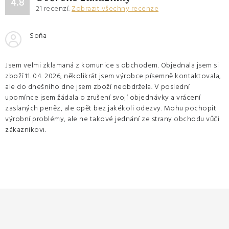
4.8
21
recenzí.
Zobrazit všechny recenze
Soňa
Jsem velmi zklamaná z komunice s obchodem. Objednala jsem si
zboží 11. 04. 2026, několikrát jsem výrobce písemně kontaktovala,
ale do dnešního dne jsem zboží neobdržela. V poslední
upomínce jsem žádala o zrušení svojí objednávky a vrácení
zaslaných peněz, ale opět bez jakékoli odezvy. Mohu pochopit
výrobní problémy, ale ne takové jednání ze strany obchodu vůči
zákazníkovi.