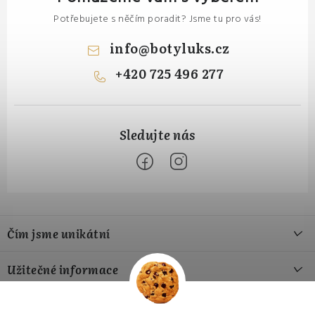
Potřebujete s něčím poradit? Jsme tu pro vás!
info
@
botyluks.cz
+420 725 496 277
Z
á
Čím jsme unikátní
p
a
Naše výroba
Užitečné informace
t
Naše materiály
í
Jak si vybrat správnou velikost
Přijímáme online platby
Náš příběh