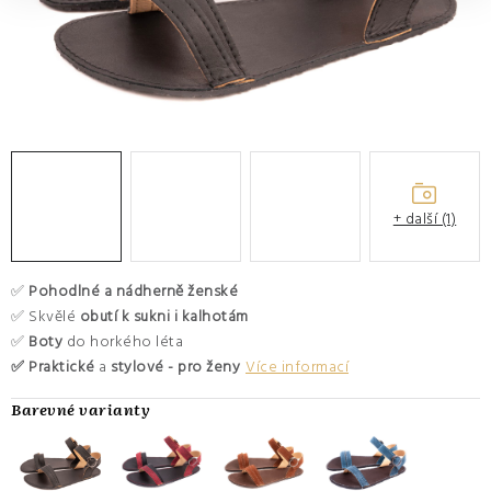
O nás
Hodnocení obchodu
Moje objednávka
Výměna a vrácení zboží
Kontakty
+ další (1)
✅
Pohodlné a nádherně ženské
✅ Skvělé
obutí k sukni i kalhotám
✅
Boty
do horkého léta
✅ Praktické
a
stylové - pro ženy
Více informací