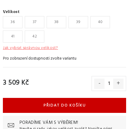
Velikost
36
37
38
39
40
41
42
Jak vybrat správnou velikost?
3 509 Kč
Měrná cena:
PŘIDAT DO KOŠÍKU
PORADÍME VÁM S VÝBĚREM!
Nevíte si rady, jakou velikost zvolit?
Napište nám!