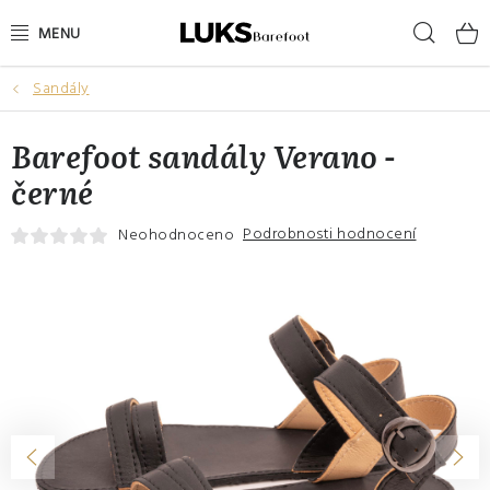
Přejít
Hleda
na
obsah
Sandály
NOVINKY
Barefoot sandály Verano -
VÝPRODEJ
černé
DÁMSKÉ BAREFOOT BOTY
Podrobnosti hodnocení
Neohodnoceno
PÁNSKÉ BAREFOOT BOTY
DÁRKOVÉ POUKAZY
DOPLŇKY
DĚTI