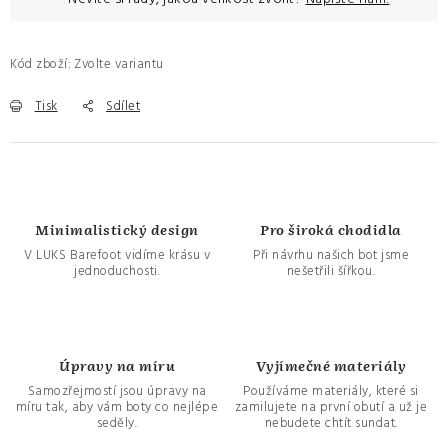
Kód zboží:
Zvolte variantu
Tisk
Sdílet
Minimalistický design
Pro široká chodidla
V LUKS Barefoot vidíme krásu v
Při návrhu našich bot jsme
jednoduchosti.
nešetřili šířkou.
Úpravy na míru
Vyjímečné materiály
Samozřejmostí jsou úpravy na
Používáme materiály, které si
míru tak, aby vám boty co nejlépe
zamilujete na první obutí a už je
seděly.
nebudete chtít sundat.